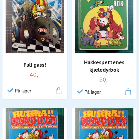
Hakkespettenes
Full gass!
kjæledyrbok
40,-
50,-
På lager
På lager