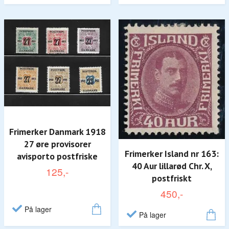
Frimerker Danmark 1918
27 øre provisorer
Frimerker Island nr 163:
avisporto postfriske
40 Aur lillarød Chr. X,
125,-
postfriskt
450,-
På lager
På lager