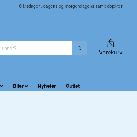
Gårsdagen, dagens og morgendagens samleobjekter
0
Varekurv
Biler
Nyheter
Outlet