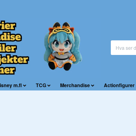
isney m.fl
TCG
Merchandise
Actionfigurer