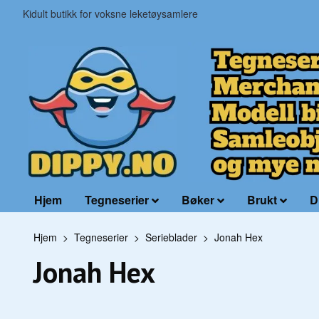
Kidult butikk for voksne leketøysamlere
Hjem
Tegneserier
Bøker
Brukt
D
Hjem
Tegneserier
Serieblader
Jonah Hex
Jonah Hex