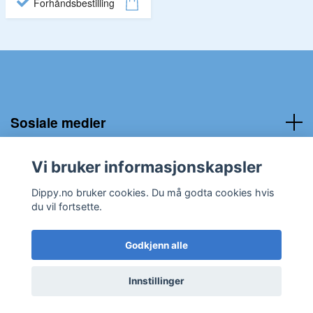
Forhåndsbestilling
Sosiale medier
Kundeservice:
Vi bruker informasjonskapsler
Dippy.no bruker cookies. Du må godta cookies hvis
du vil fortsette.
Godkjenn alle
© 2026 Dippy.no
Innstillinger