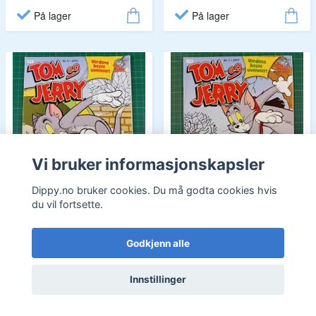
På lager
På lager
Vi bruker informasjonskapsler
Dippy.no bruker cookies. Du må godta cookies hvis
du vil fortsette.
Godkjenn alle
Tom og Jerry 2010 - 09
Tom og Jerry 2011 - 01
15,-
20,-
Innstillinger
På lager
På lager