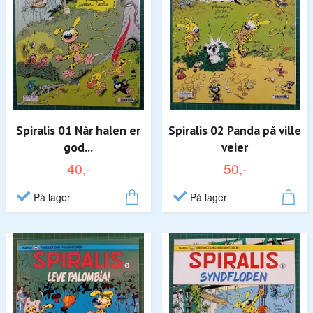
Spiralis 01 Når halen er
Spiralis 02 Panda på ville
god...
veier
40,-
50,-
På lager
På lager