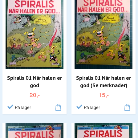
Spiralis 01 Når halen er
Spiralis 01 Når halen er
god
god (Se merknader)
20,-
15,-
På lager
På lager