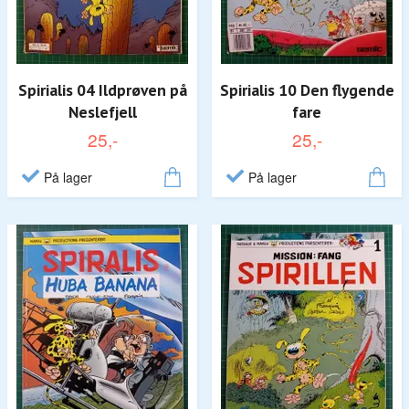
Spirialis 04 Ildprøven på
Spirialis 10 Den flygende
Neslefjell
fare
25,-
25,-
På lager
På lager