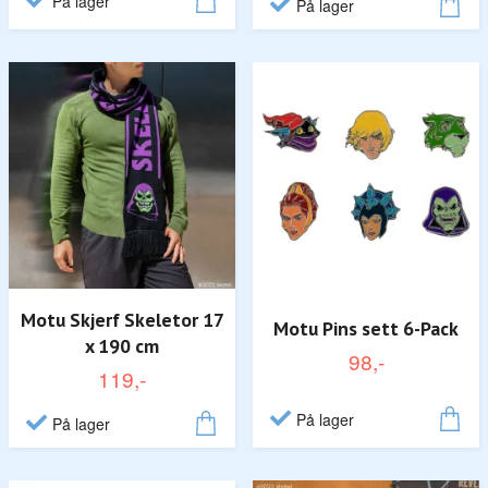
På lager
På lager
Motu Skjerf Skeletor 17
Motu Pins sett 6-Pack
x 190 cm
98,-
119,-
På lager
På lager