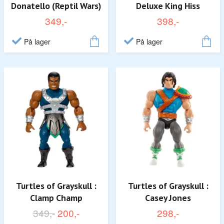
Donatello (Reptil Wars)
Deluxe King Hiss
349,-
398,-
På lager
På lager
Turtles of Grayskull :
Turtles of Grayskull :
Clamp Champ
Casey Jones
349,-
200,-
298,-