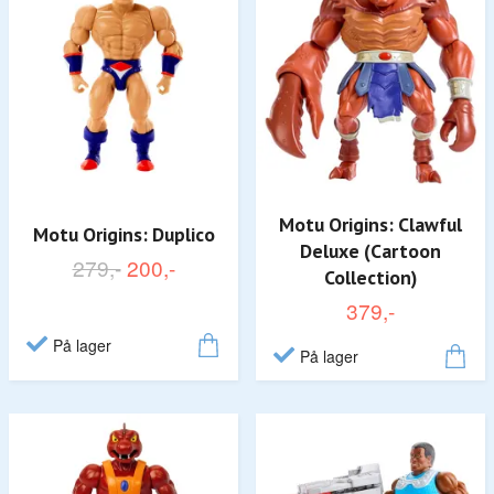
Motu Origins: Clawful
Motu Origins: Duplico
Deluxe (Cartoon
279,-
200,-
Collection)
379,-
På lager
På lager