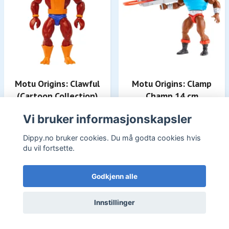
Motu Origins: Clawful
Motu Origins: Clamp
(Cartoon Collection)
Champ 14 cm
298,-
279,-
200,-
Vi bruker informasjonskapsler
På lager
På lager
Dippy.no bruker cookies. Du må godta cookies hvis
du vil fortsette.
Godkjenn alle
Innstillinger