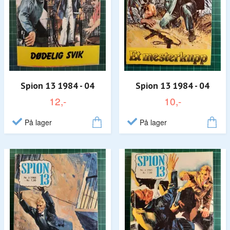
Spion 13 1984 - 04
Spion 13 1984 - 04
12,-
10,-
På lager
På lager