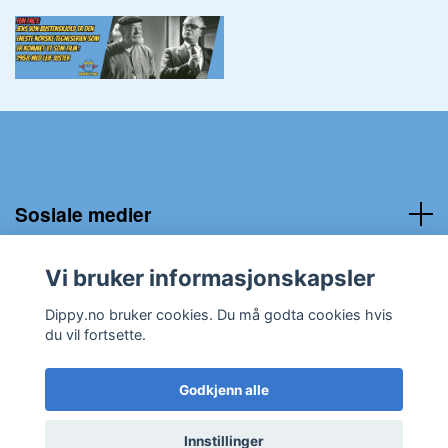
Sosiale medier
Kundeservice:
Vi bruker informasjonskapsler
Dippy.no bruker cookies. Du må godta cookies hvis
du vil fortsette.
Godkjenn alle
© 2026 Dippy.no
Innstillinger