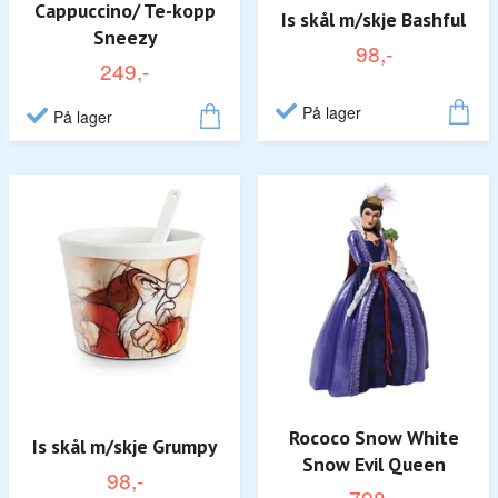
Cappuccino/ Te-kopp
Is skål m/skje Bashful
Sneezy
98,-
249,-
På lager
På lager
Rococo Snow White
Is skål m/skje Grumpy
Snow Evil Queen
98,-
798,-