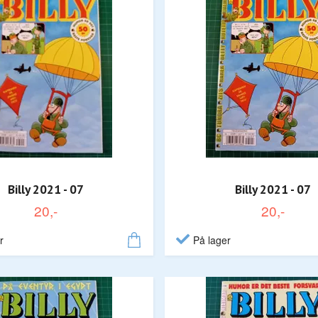
Billy 2021 - 07
Billy 2021 - 07
20,-
20,-
r
På lager