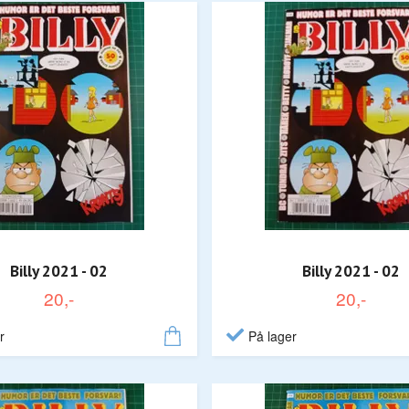
Billy 2021 - 02
Billy 2021 - 02
20,-
20,-
r
På lager