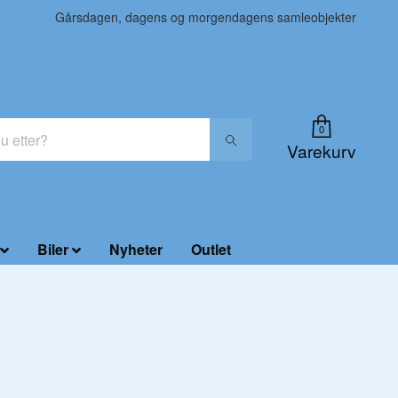
Gårsdagen, dagens og morgendagens samleobjekter
0
Varekurv
Biler
Nyheter
Outlet