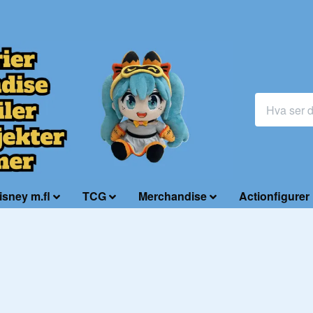
isney m.fl
TCG
Merchandise
Actionfigurer