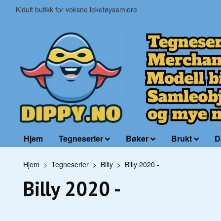
Kidult butikk for voksne leketøysamlere
Hjem
Tegneserier
Bøker
Brukt
D
Hjem
Tegneserier
Billy
Billy 2020 -
Billy 2020 -