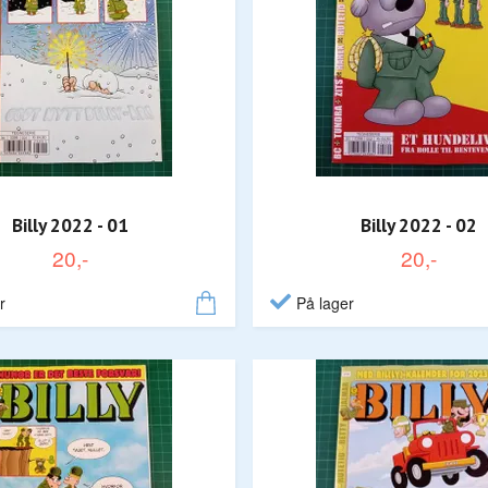
Billy 2022 - 01
Billy 2022 - 02
20,-
20,-
r
På lager