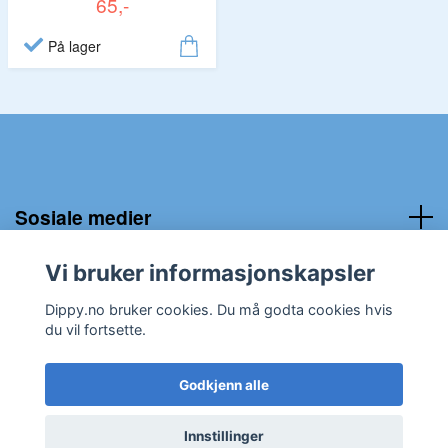
65,-
På lager
Sosiale medier
Vi bruker informasjonskapsler
Kundeservice:
Dippy.no bruker cookies. Du må godta cookies hvis
du vil fortsette.
Godkjenn alle
© 2026 Dippy.no
Innstillinger