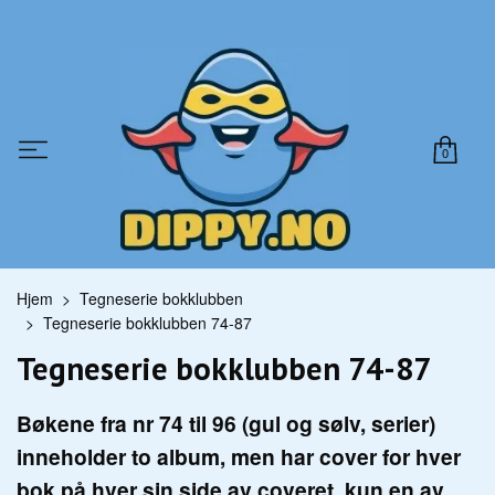
0
Hjem
Tegneserie bokklubben
Tegneserie bokklubben 74-87
Tegneserie bokklubben 74-87
Bøkene fra nr 74 til 96 (gul og sølv, serier)
inneholder to album, men har cover for hver
bok på hver sin side av coveret, kun en av