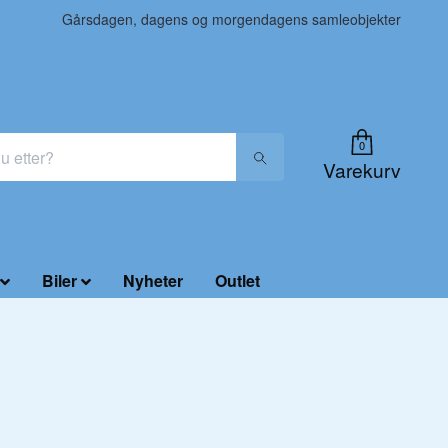
Gårsdagen, dagens og morgendagens samleobjekter
0
Varekurv
Biler
Nyheter
Outlet