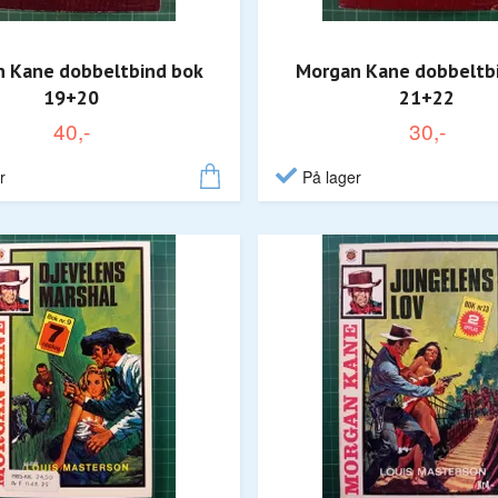
 Kane dobbeltbind bok
Morgan Kane dobbeltb
19+20
21+22
40,-
30,-
r
På lager