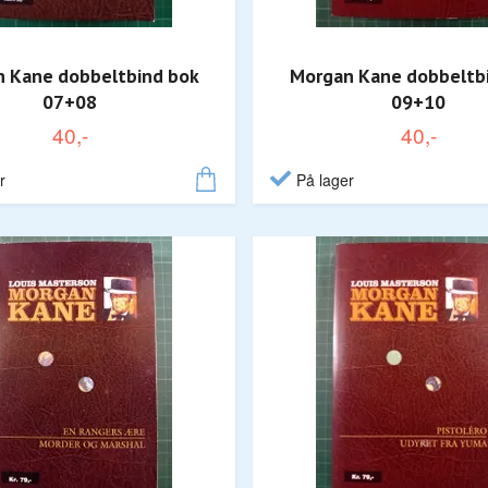
 Kane dobbeltbind bok
Morgan Kane dobbeltb
07+08
09+10
40,-
40,-
r
På lager