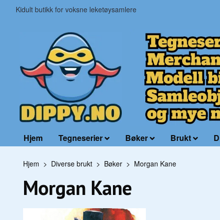
Kidult butikk for voksne leketøysamlere
Hjem
Tegneserier
Bøker
Brukt
D
Hjem
Diverse brukt
Bøker
Morgan Kane
Morgan Kane