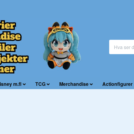
isney m.fl
TCG
Merchandise
Actionfigurer