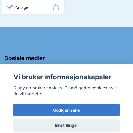
På lager
Sosiale medier
Kundeservice:
Vi bruker informasjonskapsler
Dippy.no bruker cookies. Du må godta cookies hvis
du vil fortsette.
Godkjenn alle
© 2026 Dippy.no
Innstillinger