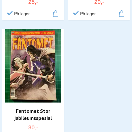
25,-
20,-
På lager
På lager
Fantomet Stor
jubileumsspesial
30,-