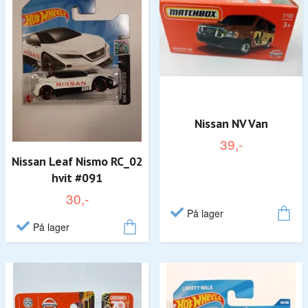
Nissan NV Van
39,-
Nissan Leaf Nismo RC_02
hvit #091
30,-
På lager
På lager