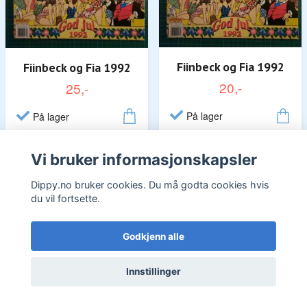
Fiinbeck og Fia 1992
Fiinbeck og Fia 1992
20,-
25,-
På lager
På lager
Vi bruker informasjonskapsler
Dippy.no bruker cookies. Du må godta cookies hvis
du vil fortsette.
Godkjenn alle
Innstillinger
Fiinbeck og Fia 1992
Fiinbeck og Fia 1992
15,-
15,-