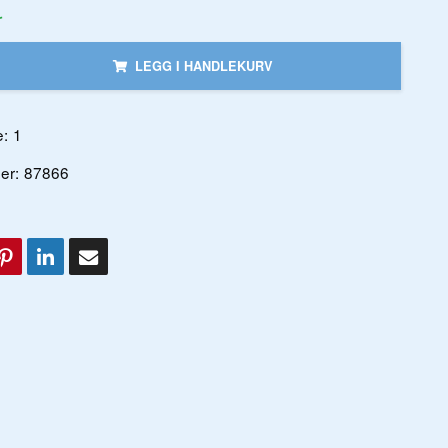
r
LEGG I HANDLEKURV
:
1
er:
87866