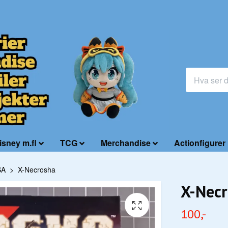
isney m.fl
TCG
Merchandise
Actionfigurer
SA
X-Necrosha
X-Nec
100,-