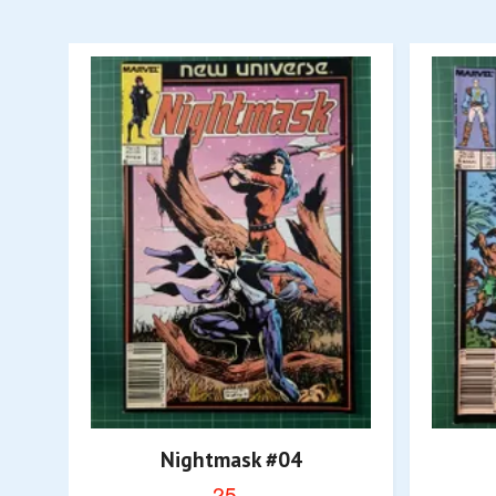
Nightmask #04
25,-