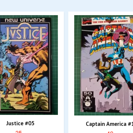
Justice #05
Captain America #
25,-
49,-