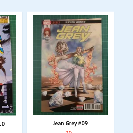
Jean Grey #09
Do
10
29,-