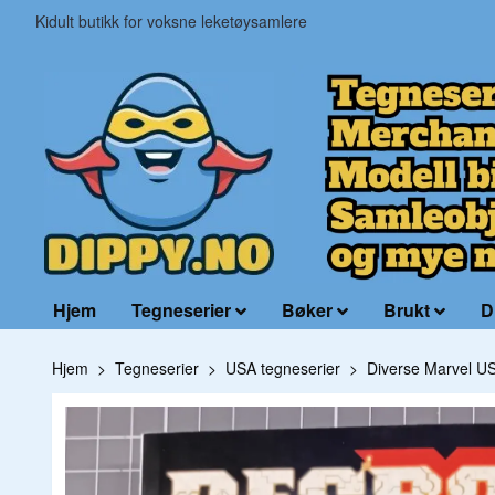
Kidult butikk for voksne leketøysamlere
Hjem
Tegneserier
Bøker
Brukt
D
Hjem
Tegneserier
USA tegneserier
Diverse Marvel U