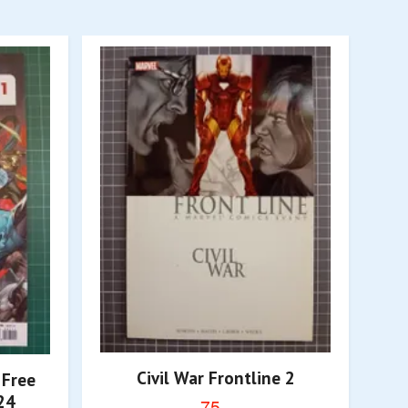
Civil War Frontline 2
 Free
24
75,-