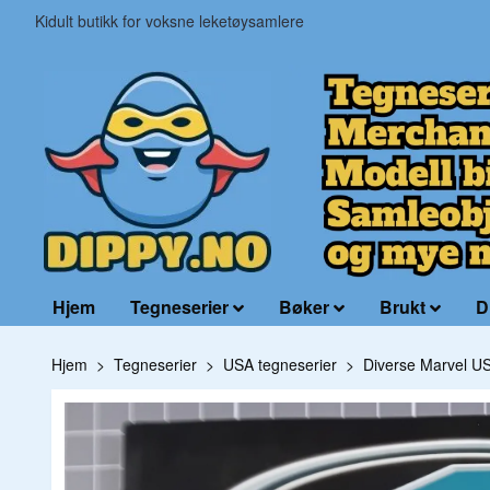
Kidult butikk for voksne leketøysamlere
Hjem
Tegneserier
Bøker
Brukt
D
Hjem
Tegneserier
USA tegneserier
Diverse Marvel U