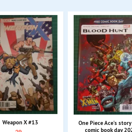
Weapon X #13
One Piece Ace's story
comic book day 20
29,-