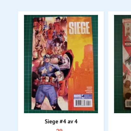
Siege #4 av 4
29,-