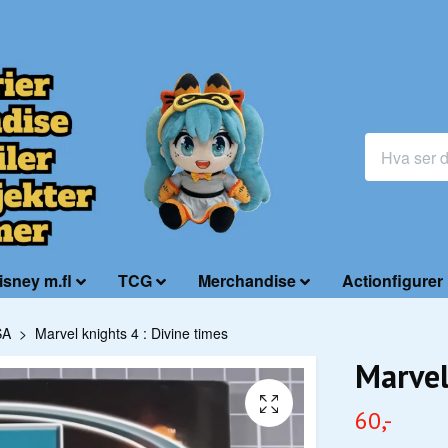
isney m.fl
TCG
Merchandise
Actionfigurer
SA
Marvel knights 4 : Divine times
Marvel
60,-