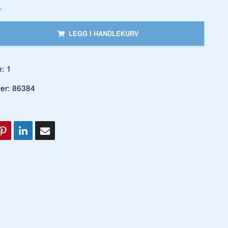
r
LEGG I HANDLEKURV
:
1
er:
86384