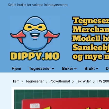
Kidult butikk for voksne leketøysamlere
Hjem
Tegneserier
Bøker
Brukt
D
Hjem
Tegneserier
Pocketformat
Tex Willer
TW 200