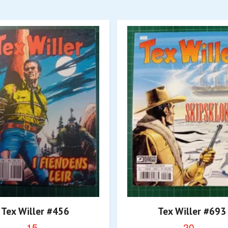
Tex Willer #456
Tex Willer #693
15,-
20,-