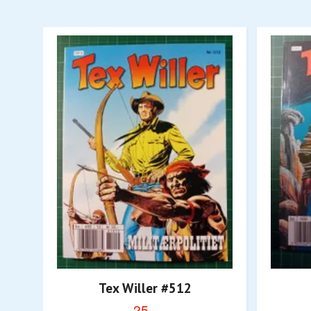
Tex Willer #512
25,-