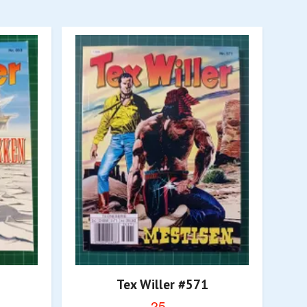
Tex Willer #571
25,-