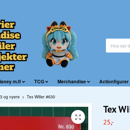
isney m.fl
TCG
Merchandise
Actionfigurer
3 og nyere
Tex Willer #630
Tex Wi
25,-