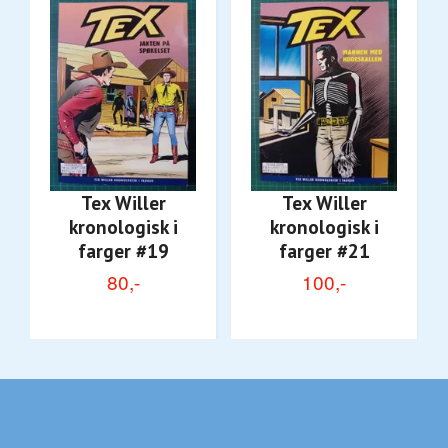
Tex Willer
Tex Willer
kronologisk i
kronologisk i
farger #19
farger #21
80,-
100,-