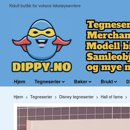
Kidult butikk for voksne leketøysamlere
Hjem
Tegneserier
Bøker
Brukt
D
Hjem
Tegneserier
Disney tegneserier
Hall of fame