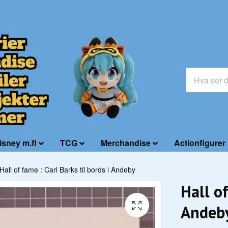
isney m.fl
TCG
Merchandise
Actionfigurer
Hall of fame : Carl Barks til bords i Andeby
Hall of
Andeb