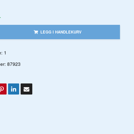
r
LEGG I HANDLEKURV
:
1
er:
87923