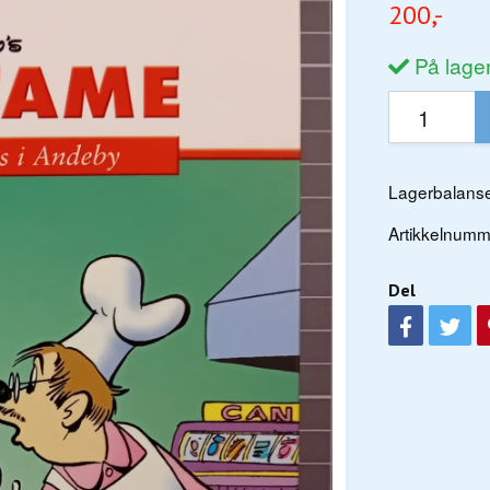
200,-
På lage
Lagerbalanse
Artikkelnumm
Del