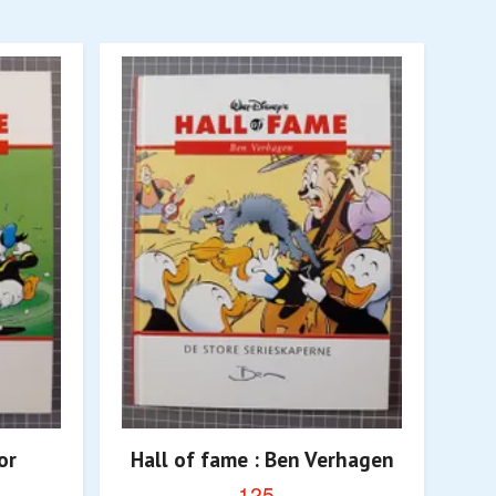
or
Hall of fame : Ben Verhagen
H
125,-