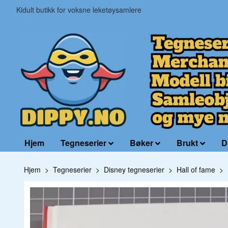
Kidult butikk for voksne leketøysamlere
Hjem
Tegneserier
Bøker
Brukt
D
Hjem
Tegneserier
Disney tegneserier
Hall of fame