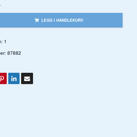
r
LEGG I HANDLEKURV
:
1
er:
87882