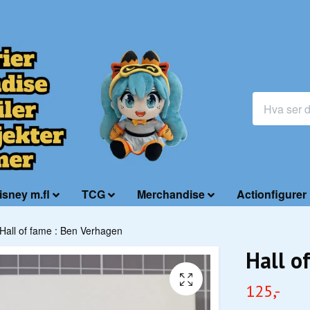
isney m.fl
TCG
Merchandise
Actionfigurer
Hall of fame : Ben Verhagen
Hall o
125,-