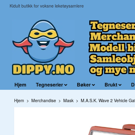
Kidult butikk for voksne leketøysamlere
Hjem
Tegneserier
Bøker
Brukt
D
Hjem
Merchandise
Mask
M.A.S.K. Wave 2 Vehicle Gato