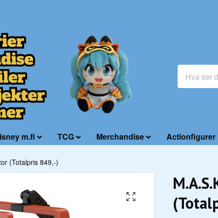
isney m.fl
TCG
Merchandise
Actionfigurer
r (Totalpris 849,-)
M.A.S.
(Totalp