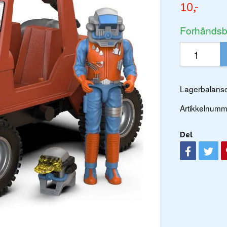
10,-
Forhåndsbe
Lagerbalanse
Artikkelnumm
Del