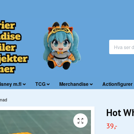
isney m.fl
TCG
Merchandise
Actionfigurer
omad
Hot W
39,-