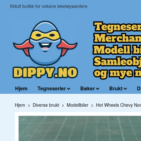
Kidult butikk for voksne leketøysamlere
Hjem
Tegneserier
Bøker
Brukt
D
Hjem
Diverse brukt
Modellbiler
Hot Wheels Chevy N