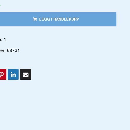
r
LEGG I HANDLEKURV
:
1
er:
68731