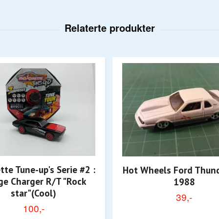
tte Tune-up's Serie #2 :
Hot Wheels Ford Thund
e Charger R/T "Rock
1988
star"(Cool)
39,-
100,-