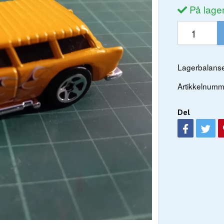
På lage
Lagerbalanse
Artikkelnumm
Del