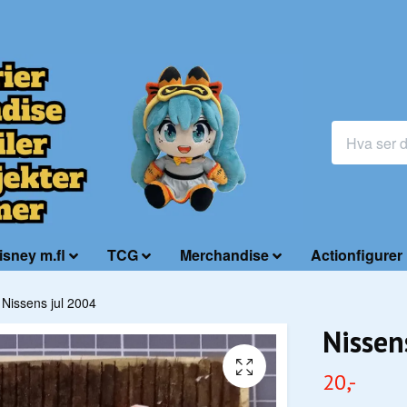
isney m.fl
TCG
Merchandise
Actionfigurer
Nissens jul 2004
Nissen
20,-