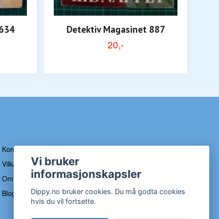
 634
Detektiv Magasinet 887
20,-
Kontakt
Vi bruker
Vilkår og betingelser
informasjonskapsler
Om Dippy
Dippy.no bruker cookies. Du må godta cookies
Blogg
hvis du vil fortsette.