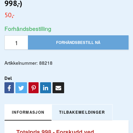
998,-)
50,-
Forhåndsbestilling
FORHÅNDSBESTILL NÅ
Artikkelnummer:
88218
Del
INFORMASJON
TILBAKEMELDINGER
Totalpris 998,- F
orskudd ved