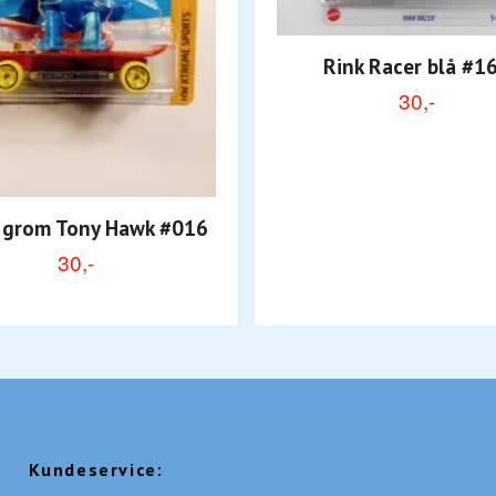
Rink Racer blå #1
30,-
 grom Tony Hawk #016
30,-
Kundeservice: