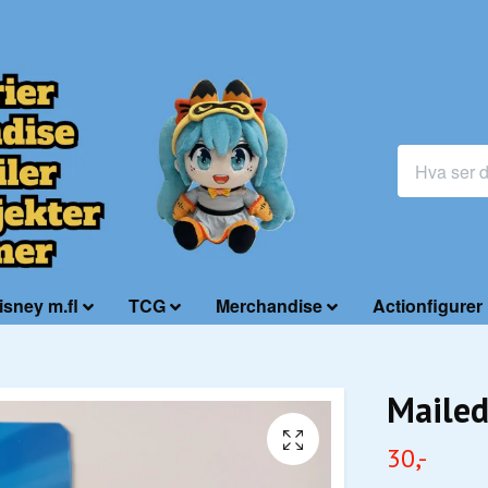
isney m.fl
TCG
Merchandise
Actionfigurer
Mailed
30,-