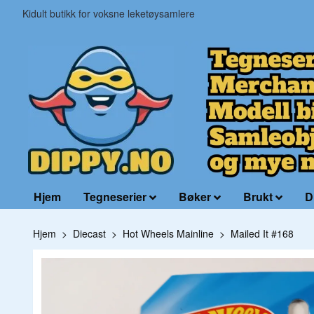
Kidult butikk for voksne leketøysamlere
Hjem
Tegneserier
Bøker
Brukt
D
Hjem
Diecast
Hot Wheels Mainline
Mailed It #168