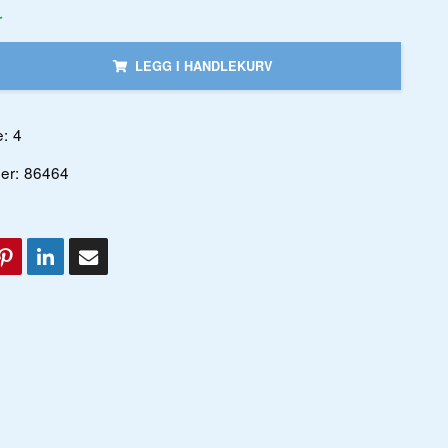
r
LEGG I HANDLEKURV
:
4
er:
86464