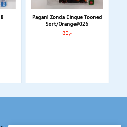
68
Pagani Zonda Cinque Tooned
Sort/Orange#026
30,-