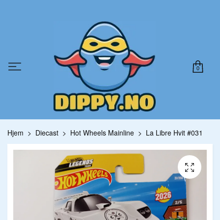
0
Hjem
Diecast
Hot Wheels Mainline
La Libre Hvit #031