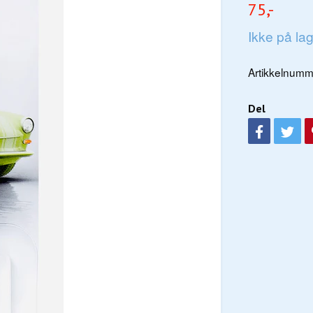
75,-
Ikke på la
Artikkelnumm
Del