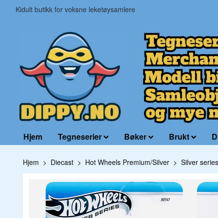
Kidult butikk for voksne leketøysamlere
Hjem
Tegneserier
Bøker
Brukt
D
Hjem
Diecast
Hot Wheels Premium/Silver
Silver seri