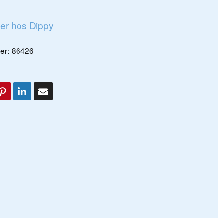
ger hos Dippy
er:
86426