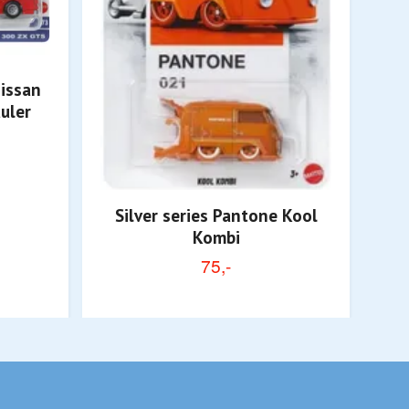
issan
uler
Si
Silver series Pantone Kool
Kombi
75,-