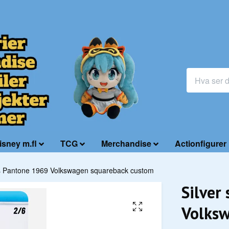
isney m.fl
TCG
Merchandise
Actionfigurer
es Pantone 1969 Volkswagen squareback custom
Silver
Volksw