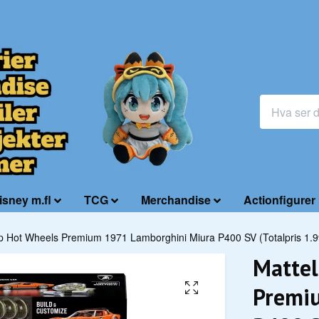
isney m.fl
TCG
Merchandise
Actionfigurer
op Hot Wheels Premium 1971 Lamborghini Miura P400 SV (Totalpris 1.9
Mattel
Premi