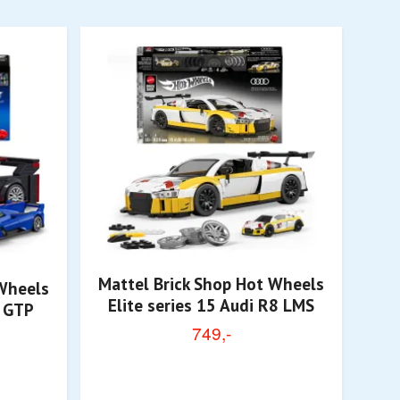
Mattel Brick Shop Hot Wheels
Mat
 Wheels
Elite series 15 Audi R8 LMS
c GTP
749,-