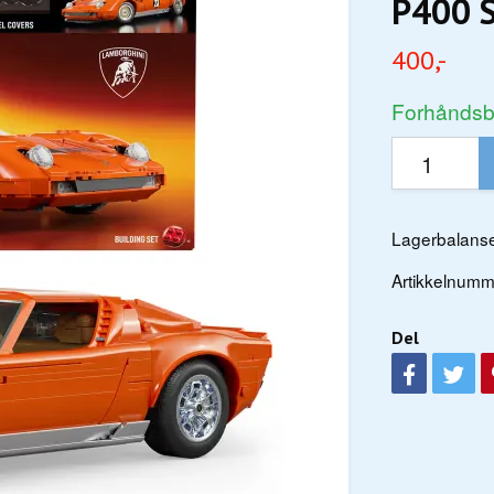
P400 S
400,-
Forhåndsbe
Lagerbalanse
Artikkelnumm
Del