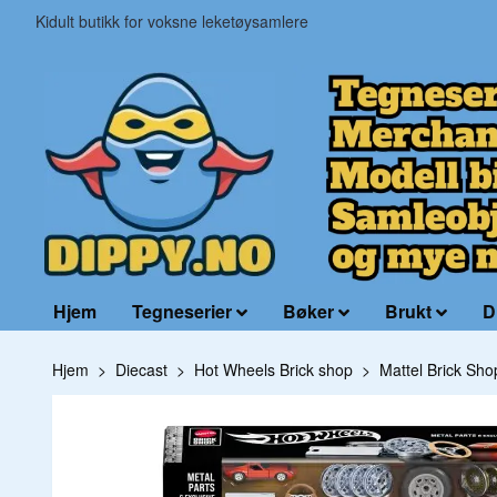
Kidult butikk for voksne leketøysamlere
Hjem
Tegneserier
Bøker
Brukt
D
Hjem
Diecast
Hot Wheels Brick shop
Mattel Brick Sh