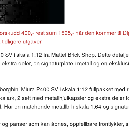
Forskudd 400,- rest sum 1595,- når den kommer til Di
a tidligere utgaver
V i skala 1:12 fra Mattel Brick Shop. Dette detaljer
, ekstra deler, en signaturplate i metall og en eksklu
rghini Miura P400 SV i skala 1:12 fullpakket med real
dekalark, 2 sett med metallhjulkapsler og ekstra deler 
l: Har en matchende metallbil i skala 1:64 og signatur
 og panser som kan åpnes, oppfellbare frontlykter, sa