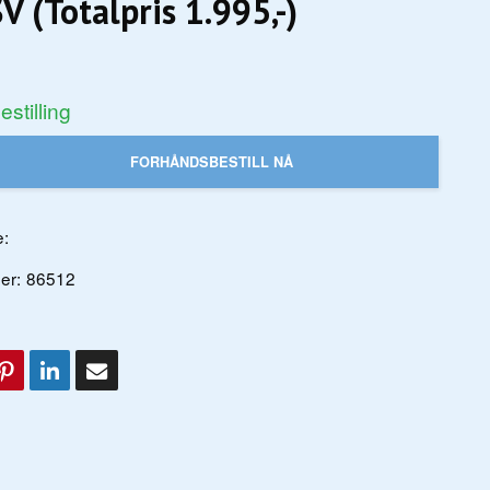
V (Totalpris 1.995,-)
stilling
FORHÅNDSBESTILL NÅ
:
er:
86512