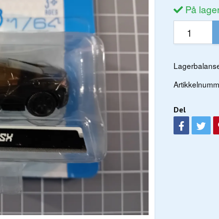
På lage
Lagerbalanse
Artikkelnumm
Del