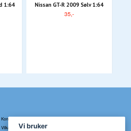
d 1:64
Nissan GT-R 2009 Sølv 1:64
Vol
35,-
Kontakt
Vi bruker
Vilkår og betingelser