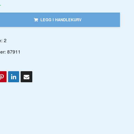
r
LEGG I HANDLEKURV
:
2
er:
87911