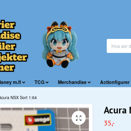
isney m.fl
TCG
Merchandise
Actionfigurer
Acura NSX Sort 1:64
Acura 
35,-