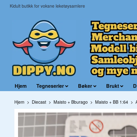
Kidult butikk for voksne leketøysamlere
Hjem
Tegneserier
Bøker
Brukt
D
Hjem
Diecast
Maisto + Bburago
Maisto + BB 1:64