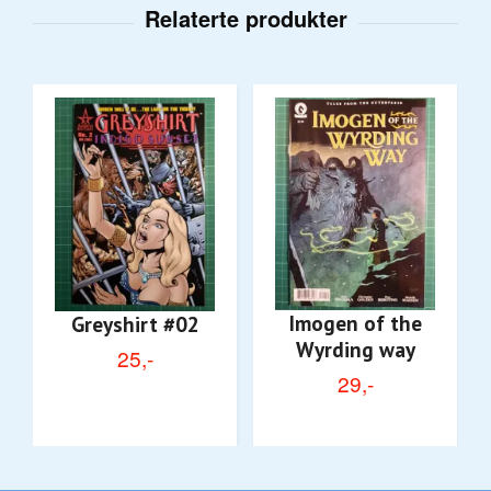
Imogen of the
Greyshirt #02
Wyrding way
25,-
29,-