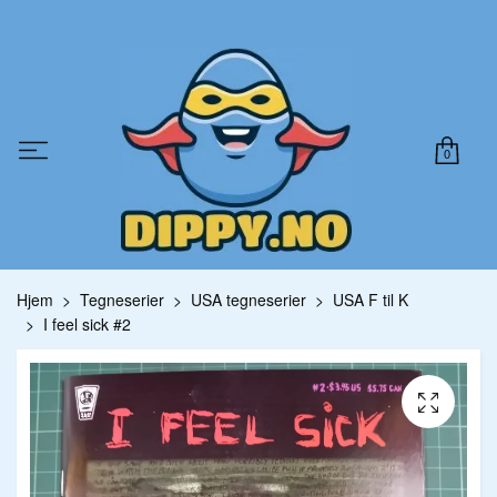
0
Hjem
Tegneserier
USA tegneserier
USA F til K
I feel sick #2