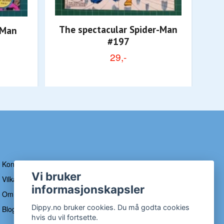
The spectacular Spider-Man
Th
-Man
#197
29,-
Kontakt
Vi bruker
Vilkår og betingelser
informasjonskapsler
Om Dippy
Dippy.no bruker cookies. Du må godta cookies
Blogg
hvis du vil fortsette.