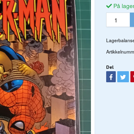
På lage
Lagerbalanse
Artikkelnumm
Del