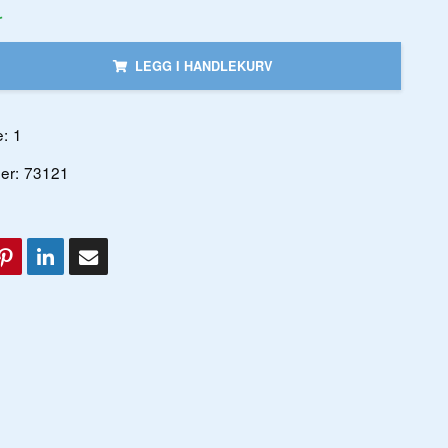
r
LEGG I HANDLEKURV
:
1
er:
73121