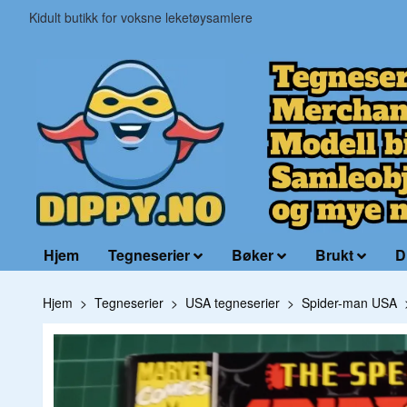
Kidult butikk for voksne leketøysamlere
Hjem
Tegneserier
Bøker
Brukt
D
Hjem
Tegneserier
USA tegneserier
Spider-man USA