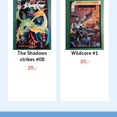
The Shadows
Wildcore #1
strikes #08
20,-
25,-