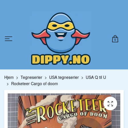
0
Hjem
Tegneserier
USA tegneserier
USA Q til U
Rocketeer Cargo of doom