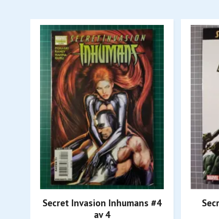
Secret Invasion Inhumans #4
Secr
av 4