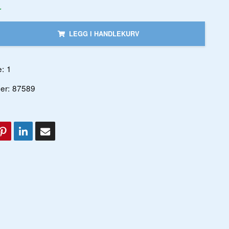
r
LEGG I HANDLEKURV
:
1
er:
87589