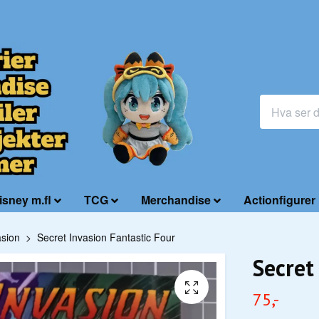
isney m.fl
TCG
Merchandise
Actionfigurer
asion
Secret Invasion Fantastic Four
Secret
75,-