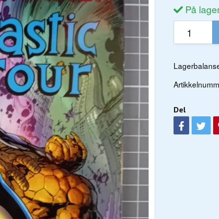
På lage
Lagerbalanse
Artikkelnumm
Del