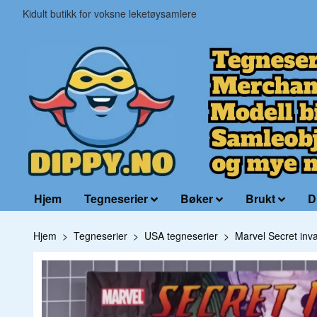
Kidult butikk for voksne leketøysamlere
Hjem
Tegneserier
Bøker
Brukt
D
Hjem
Tegneserier
USA tegneserier
Marvel Secret inv