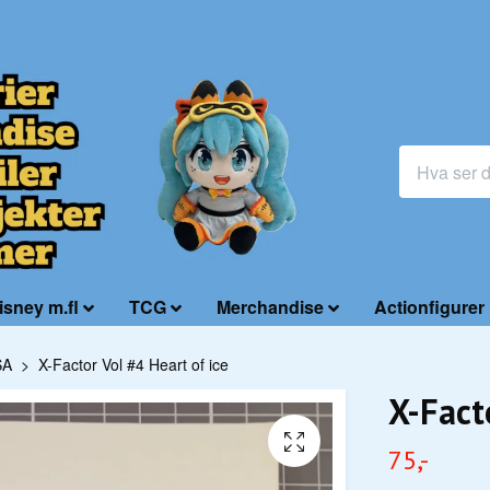
isney m.fl
TCG
Merchandise
Actionfigurer
SA
X-Factor Vol #4 Heart of ice
X-Fact
75,-