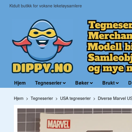
Kidult butikk for voksne leketøysamlere
Hjem
Tegneserier
Bøker
Brukt
D
Hjem
Tegneserier
USA tegneserier
Diverse Marvel U