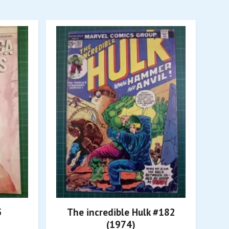
5
The incredible Hulk #182
(1974)