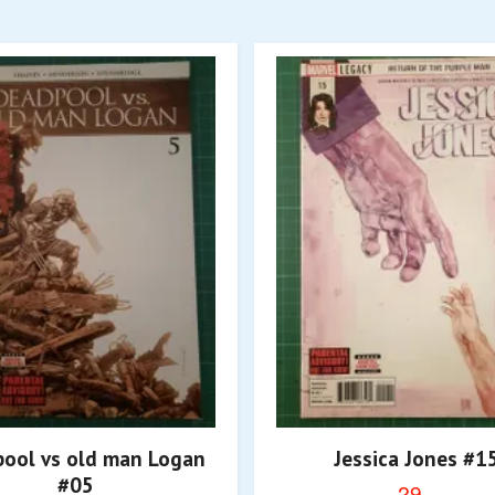
ool vs old man Logan
Jessica Jones #1
#05
29,-