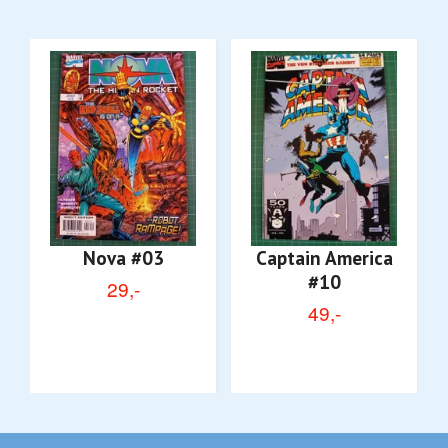
Nova #03
Captain America
#10
29,-
49,-