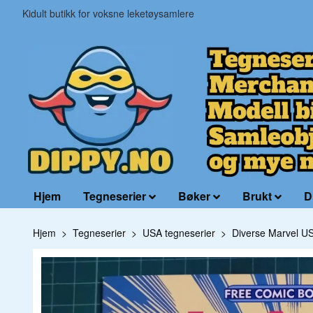
Kidult butikk for voksne leketøysamlere
Hjem
Tegneserier
Bøker
Brukt
D
Hjem
Tegneserier
USA tegneserier
Diverse Marvel U