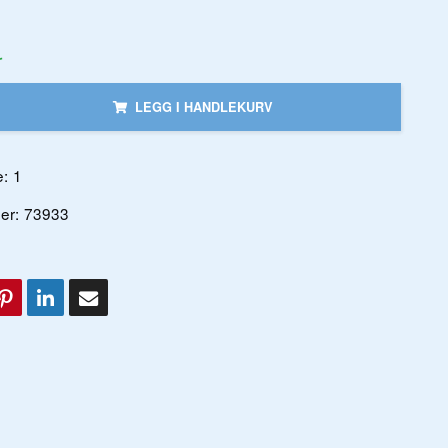
r
LEGG I HANDLEKURV
:
1
er:
73933