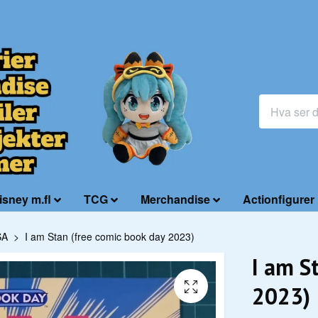
isney m.fl
TCG
Merchandise
Actionfigurer
SA
I am Stan (free comic book day 2023)
I am S
2023)