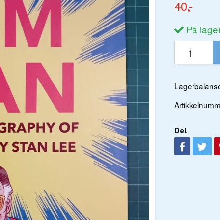
40,-
På lage
Lagerbalanse
Artikkelnumm
Del