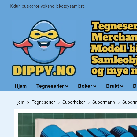
Kidult butikk for voksne leketøysamlere
Hjem
Tegneserier
Bøker
Brukt
D
Hjem
Tegneserier
Superhelter
Supermann
Superm