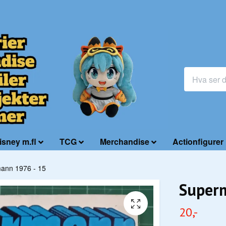
isney m.fl
TCG
Merchandise
Actionfigurer
ann 1976 - 15
Super
20,-