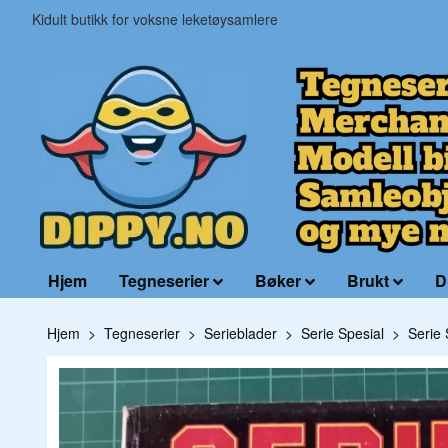
Kidult butikk for voksne leketøysamlere
Hjem
Tegneserier
Bøker
Brukt
D
Hjem
Tegneserier
Serieblader
Serie Spesial
Serie 