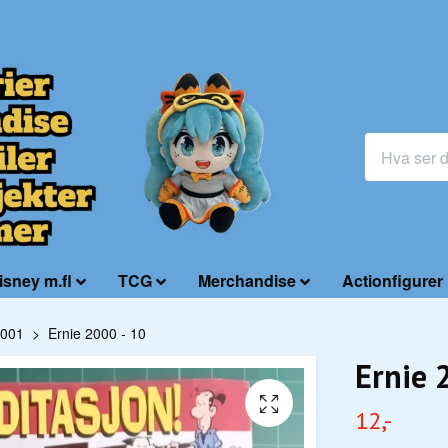
isney m.fl
TCG
Merchandise
Actionfigurer
2001
Ernie 2000 - 10
Ernie 
12,-