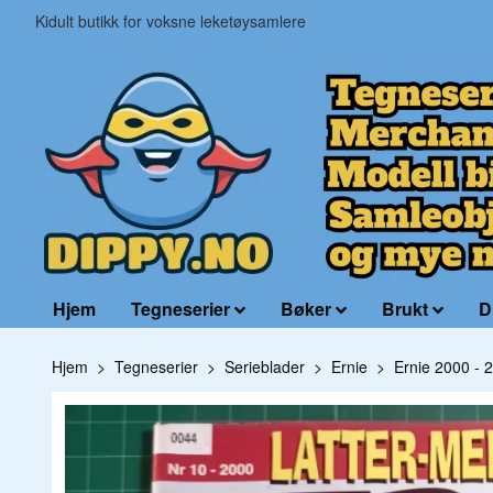
Kidult butikk for voksne leketøysamlere
Hjem
Tegneserier
Bøker
Brukt
D
Hjem
Tegneserier
Serieblader
Ernie
Ernie 2000 - 