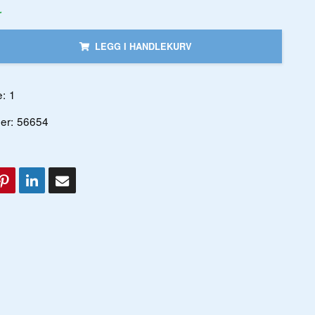
r
LEGG I HANDLEKURV
:
1
er:
56654