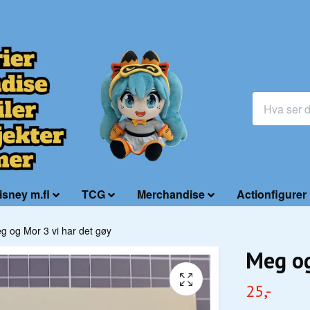
isney m.fl
TCG
Merchandise
Actionfigurer
g og Mor 3 vi har det gøy
Meg og
25,-