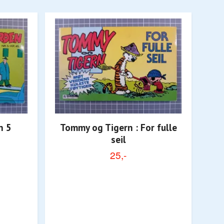
n 5
Tommy og Tigern : For fulle
seil
25,-
Sp