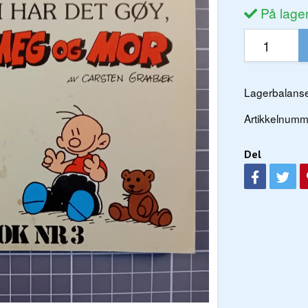
På lage
Lagerbalanse
Artikkelnumm
Del