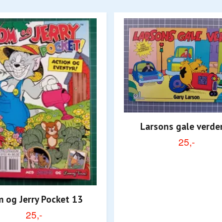
Larsons gale verde
25,-
 og Jerry Pocket 13
25,-