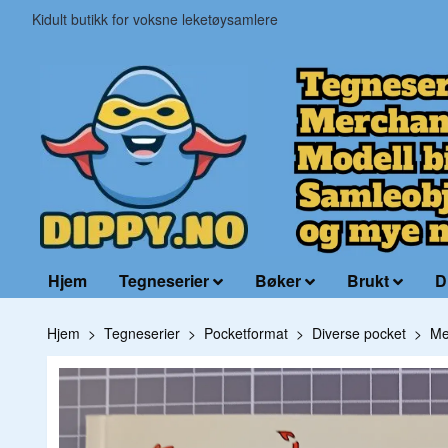
Kidult butikk for voksne leketøysamlere
Hjem
Tegneserier
Bøker
Brukt
D
Hjem
Tegneserier
Pocketformat
Diverse pocket
Me