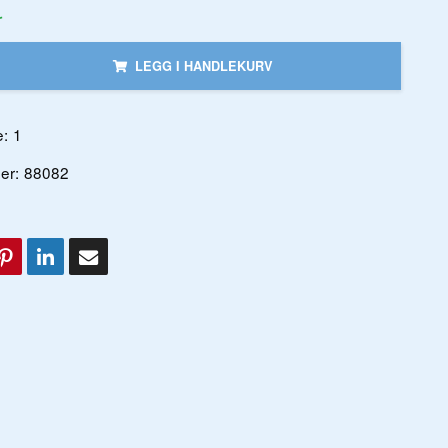
r
LEGG I HANDLEKURV
:
1
er:
88082