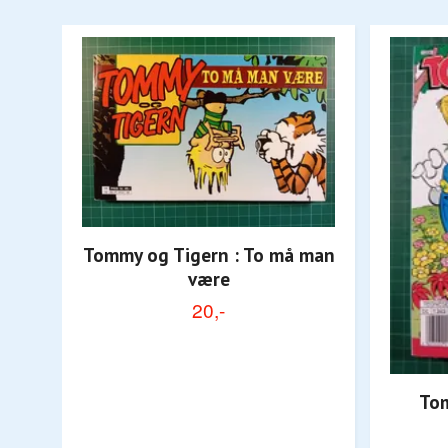
Tommy og Tigern : To må man
være
20,-
Tom