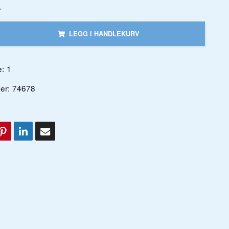
r
LEGG I HANDLEKURV
:
1
er:
74678