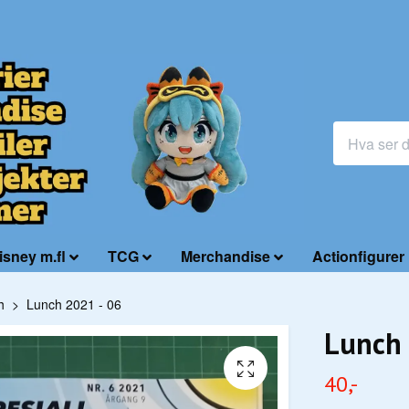
isney m.fl
TCG
Merchandise
Actionfigurer
h
Lunch 2021 - 06
Lunch 
40,-