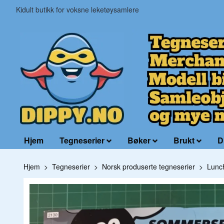
Kidult butikk for voksne leketøysamlere
Hjem
Tegneserier
Bøker
Brukt
D
Hjem
Tegneserier
Norsk produserte tegneserier
Lunc