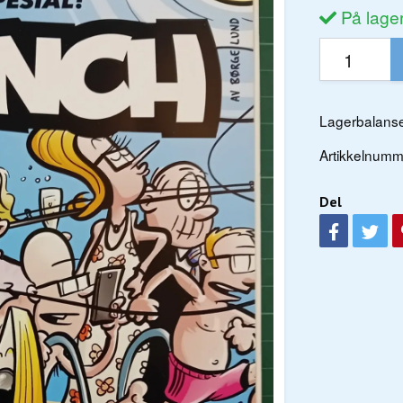
På lage
Lagerbalanse
Artikkelnumm
Del