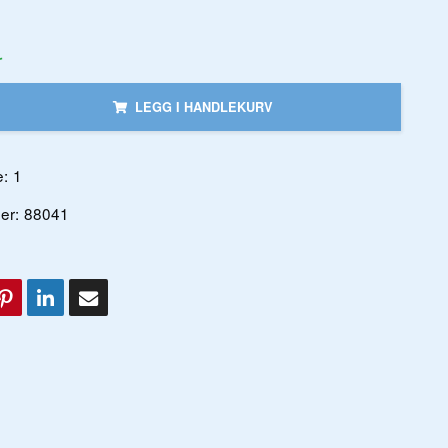
r
LEGG I HANDLEKURV
:
1
er:
88041