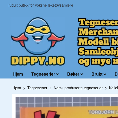
Kidult butikk for voksne leketøysamlere
Hjem
Tegneserier
Bøker
Brukt
D
Hjem
Tegneserier
Norsk produserte tegneserier
Kolle