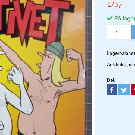
175,-
På lage
Lagerbalanse
Artikkelnumm
Del