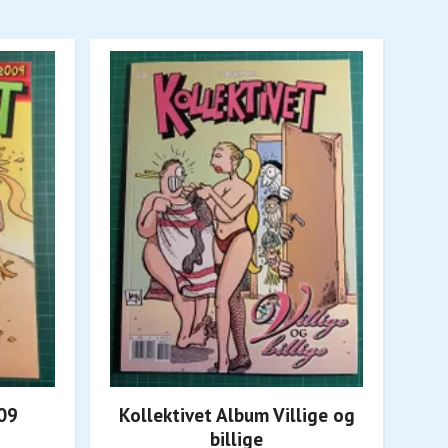
 09
Kollektivet Album Villige og
Kol
billige