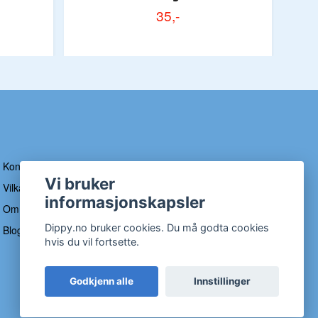
35,-
Kontakt
Vi bruker
Vilkår og betingelser
informasjonskapsler
Om Dippy
Dippy.no bruker cookies. Du må godta cookies
Blogg
hvis du vil fortsette.
Godkjenn alle
Innstillinger