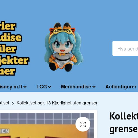
isney m.fl
TCG
Merchandise
Actionfigurer
ktivet
Kollektivet bok 13 Kjærlighet uten grenser
Kollek
grense