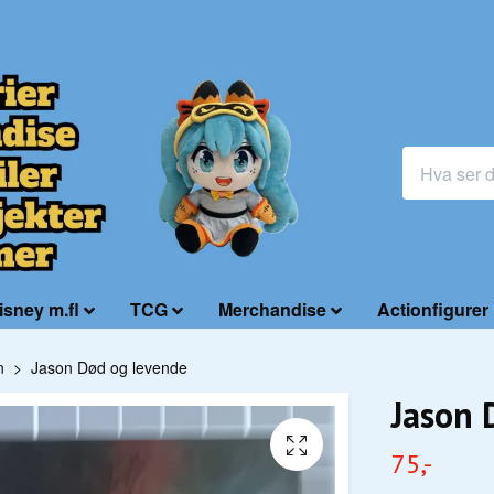
isney m.fl
TCG
Merchandise
Actionfigurer
n
Jason Død og levende
Jason 
75,-