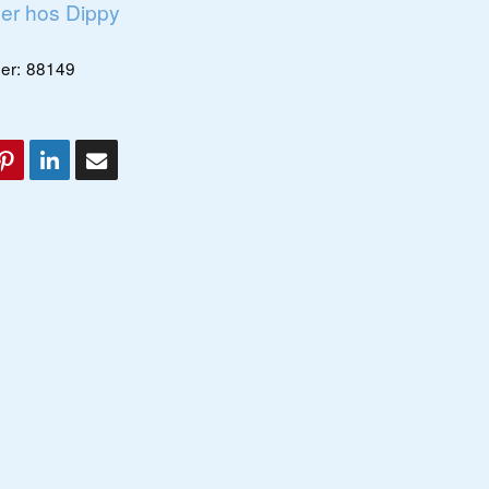
ger hos Dippy
er:
88149