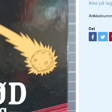
Ikke på la
Artikkelnumm
Del