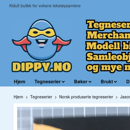
Kidult butikk for voksne leketøysamlere
Hjem
Tegneserier
Bøker
Brukt
D
Hjem
Tegneserier
Norsk produserte tegneserier
Jaso