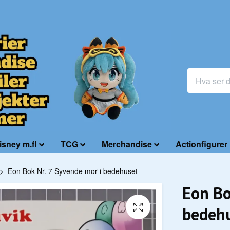
isney m.fl
TCG
Merchandise
Actionfigurer
Eon Bok Nr. 7 Syvende mor i bedehuset
Eon Bo
bedeh