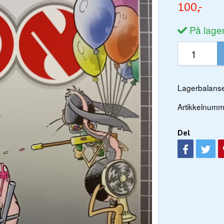
100,-
På lage
Lagerbalanse
Artikkelnumm
Del