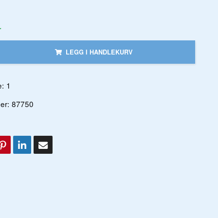
r
LEGG I HANDLEKURV
:
1
er:
87750