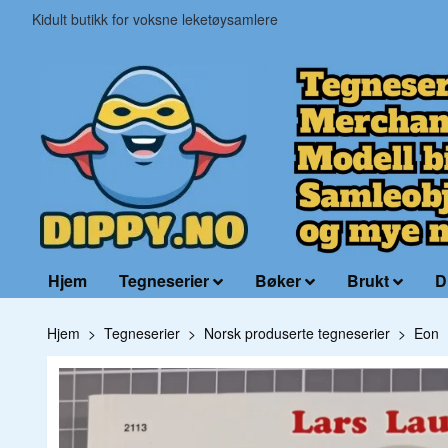
Kidult butikk for voksne leketøysamlere
Hjem
Tegneserier
Bøker
Brukt
D
Hjem
Tegneserier
Norsk produserte tegneserier
Eon