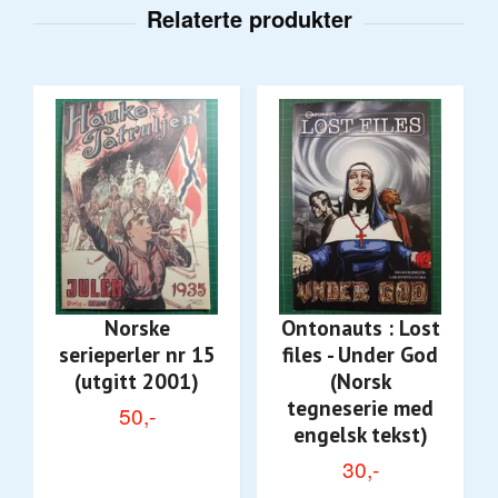
Norske
Ontonauts : Lost
serieperler nr 15
files - Under God
(utgitt 2001)
(Norsk
tegneserie med
50,-
engelsk tekst)
30,-