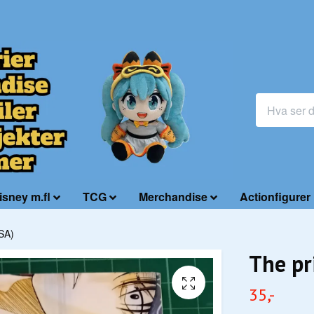
isney m.fl
TCG
Merchandise
Actionfigurer
USA)
The pr
35,-