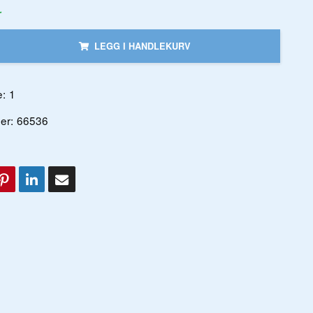
r
LEGG I HANDLEKURV
:
1
er:
66536