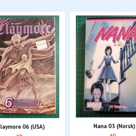
Nana 03 (Norsk)
laymore 06 (USA)
40,-
40,-