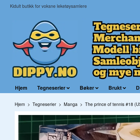
Kidult butikk for voksne leketøysamlere
Hjem
Tegneserier
Bøker
Brukt
D
Hjem
Tegneserier
Manga
The prince of tennis #18 (