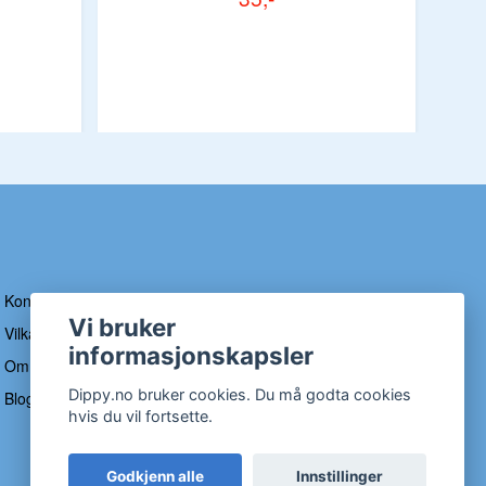
Tee
Kontakt
Vi bruker
Vilkår og betingelser
informasjonskapsler
Om Dippy
Dippy.no bruker cookies. Du må godta cookies
Blogg
hvis du vil fortsette.
Godkjenn alle
Innstillinger