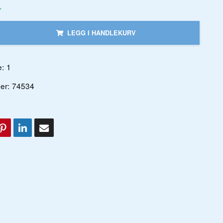
r
LEGG I HANDLEKURV
:
1
er:
74534