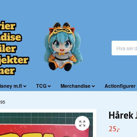
isney m.fl
TCG
Merchandise
Actionfigurer
995
Hårek 
25,-