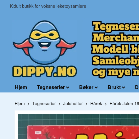
Kidult butikk for voksne leketøysamlere
Hjem
Tegneserier
Bøker
Brukt
D
Hjem
Tegneserier
Julehefter
Hårek
Hårek Julen 1